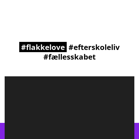
#flakkelove
#efterskoleliv
#fællesskabet