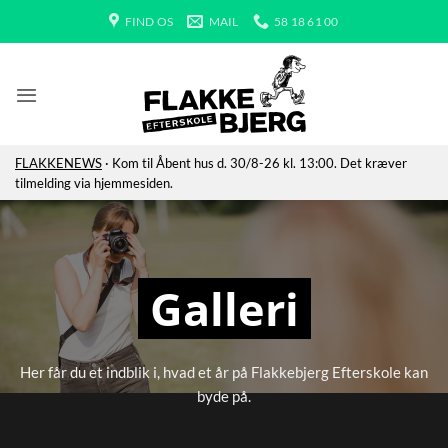
Fortsæt
FIND OS
MAIL
58 18 61 00
til
indhold
FLAKKENEWS
· Kom til Åbent hus d. 30/8-26 kl. 13:00. Det kræver
tilmelding via hjemmesiden.
Galleri
Her får du et indblik i, hvad et år på Flakkebjerg Efterskole kan
byde på.