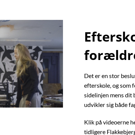
Eftersko
forældr
Det er en stor beslu
efterskole, og som f
sidelinjen mens dit 
udvikler sig både fag
Klik på videoerne h
tidligere Flakkebje