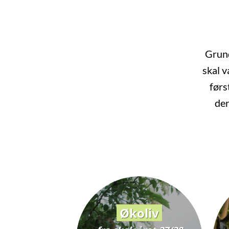
Grund
skal v
førs
der
Økoliv