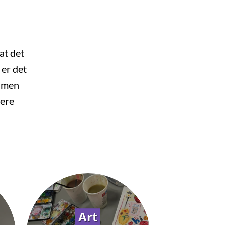
at det
 er det
r men
dere
Art