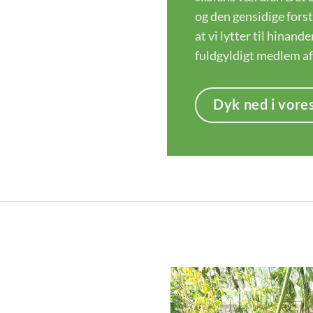
og den gensidige forst
at vi lytter til hinand
fuldgyldigt medlem af
Dyk ned i vore