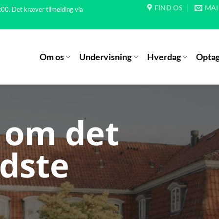
FIND OS
MAI
:00. Det kræver tilmelding via
Om os
Undervisning
Hverdag
Optag
om det
edste