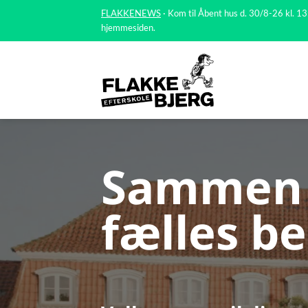
Fortsæt
FLAKKENEWS
· Kom til Åbent hus d. 30/8-26 kl. 13
til
hjemmesiden.
indhold
Sammen 
fælles b