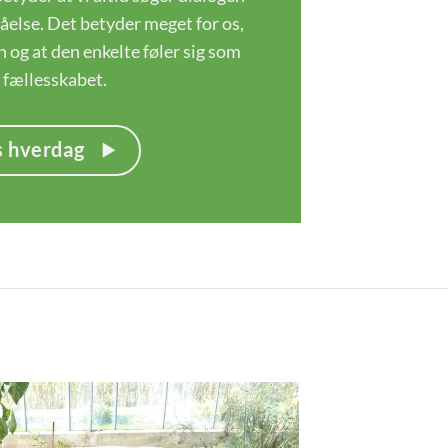
åelse. Det betyder meget for os,
en og at den enkelte føler sig som
 fællesskabet.
s hverdag