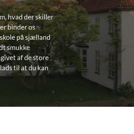
m, hvad der skiller
der binder os
skole på sjælland
ndt smukke
givet af de store
ads til at du kan