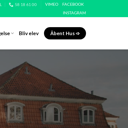
VIMEO
FACEBOOK
L
58 18 61 00
INSTAGRAM
else
Bliv elev
Åbent Hus ➩