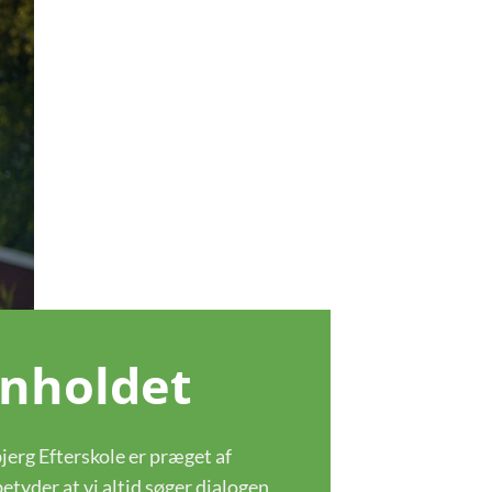
nholdet
erg Efterskole er præget af
etyder at vi altid søger dialogen